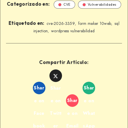
Categorizado en:
CVE
Vulnerabilidades
Etiquetado en:
cve-2026-3359
form maker 10web
sql
,
,
injection
wordpress vulnerabilidad
,
Compartir Artículo:
Shar
Shar
Shar
Shar
e on
e on
e on
Face
Twitt
e on
What
book
er
Email
sApp