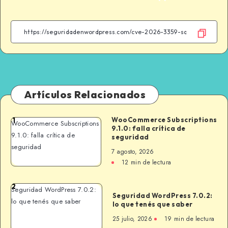
Artículos Relacionados
WooCommerce Subscriptions
1
WooCommerce Subscriptions
9.1.0: falla crítica de
9.1.0: falla crítica de
seguridad
seguridad
7 agosto, 2026
12 min de lectura
2
Seguridad WordPress 7.0.2:
Seguridad WordPress 7.0.2:
lo que tenés que saber
lo que tenés que saber
25 julio, 2026
19 min de lectura