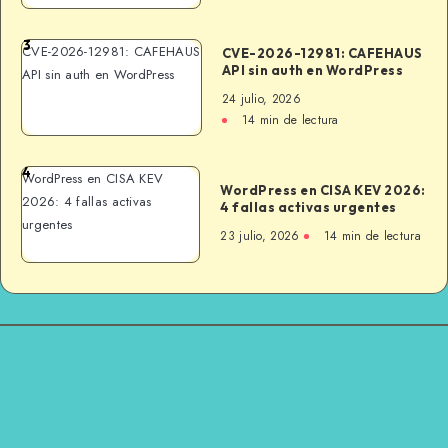
3
CVE-2026-12981: CAFEHAUS
CVE-2026-12981: CAFEHAUS
API sin auth en WordPress
API sin auth en WordPress
24 julio, 2026
14 min de lectura
4
WordPress en CISA KEV
WordPress en CISA KEV 2026:
2026: 4 fallas activas
4 fallas activas urgentes
urgentes
23 julio, 2026
14 min de lectura