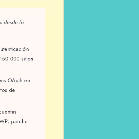
s desde la
autenticación
150.000 sitios
kens OAuth en
tos de
cuentas
inWP; parche