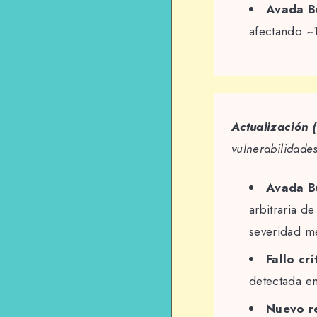
Avada B
afectando ~1
Actualización
vulnerabilidades
Avada Bu
arbitraria d
severidad me
Fallo cr
detectada e
Nuevo r