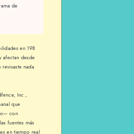
orama de
bilidades en 198
y afectan desde
 revisaste nada
fence, Inc.,
manal que
leo— con
las fuentes más
es en tiempo real