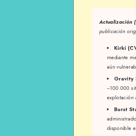
Actualización
publicación orig
Kirki (
mediante me
aún vulnerab
Gravity
~100.000 si
explotación 
Burst St
administrado
disponible e