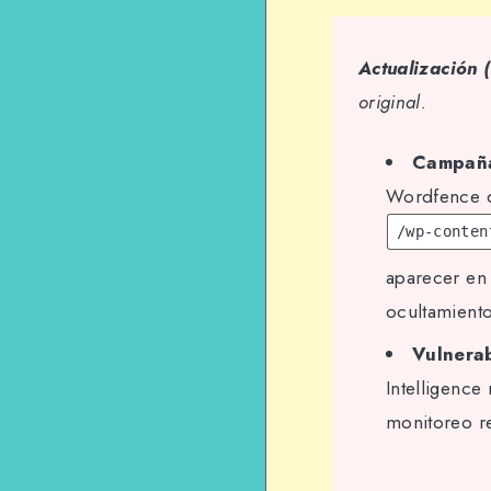
Actualización
original.
Campaña
Wordfence d
/wp-conten
aparecer en 
ocultamiento
Vulnerab
Intelligence
monitoreo re