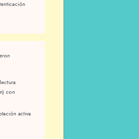
tenticación
ieron
ectura
ón) con
otación activa