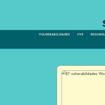
VULNERABILIDADES
CVE
SEGURID