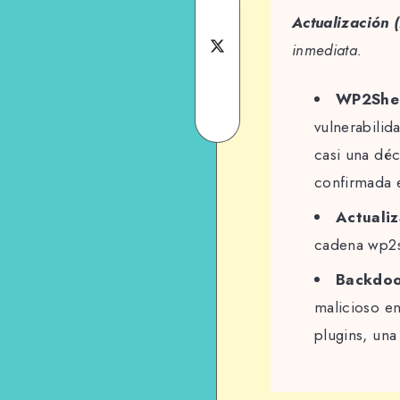
Share
Actualización
on
Share
inmediata.
Facebook
Share
on
WP2Shel
on
Share
Twitter
vulnerabilid
Email
on
casi una dé
confirmada e
WhatsApp
Actualiz
cadena wp2sh
Backdoor
malicioso en
plugins, una