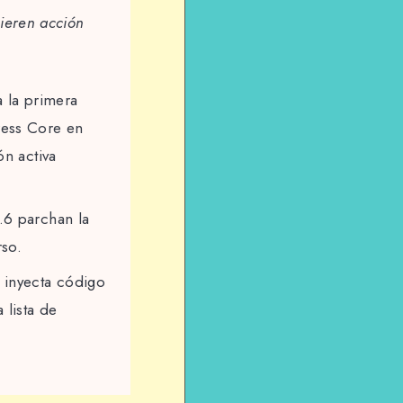
ieren acción
 la primera
ress Core en
n activa
.6 parchan la
rso.
inyecta código
 lista de