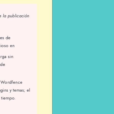
 la publicación
res de
ioso en
rga sin
 de
e Wordfence
gins y temas; el
 tiempo.