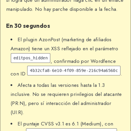
si logra que un administrador haga clic en un enlace
manipulado. No hay parche disponible a la fecha.
En 30 segundos
El plugin AzonPost (marketing de afiliados
Amazon) tiene un XSS reflejado en el parámetro
editpos_hidden
, confirmado por Wordfence
4b32cfa8-6e10-4f09-859e-216c94a6560c
con ID
.
Afecta a todas las versiones hasta la 1.3
inclusive. No se requieren privilegios del atacante
(PR:N), pero sí interacción del administrador
(UI:R).
El puntaje CVSS v3.1 es 6.1 (Medium), con