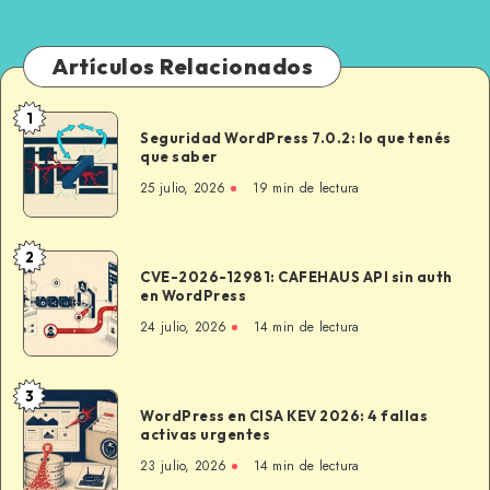
Artículos Relacionados
1
Seguridad
Seguridad WordPress 7.0.2: lo que tenés
WordPress
que saber
7.0.2:
25 julio, 2026
19 min de lectura
lo
que
tenés
2
CVE-
que
CVE-2026-12981: CAFEHAUS API sin auth
2026-
en WordPress
saber
12981:
24 julio, 2026
14 min de lectura
CAFEHAUS
API
sin
3
WordPress
auth
WordPress en CISA KEV 2026: 4 fallas
en
activas urgentes
en
CISA
WordPress
23 julio, 2026
14 min de lectura
KEV