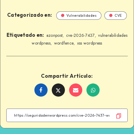
Categorizado en:
Vulnerabilidades
CVE
Etiquetado en:
azonpost
cve-2026-7437
vulnerabilidades
,
,
wordpress
wordfence
xss wordpress
,
,
Compartir Artículo:
Share
Share
Share
Share
on
on
on
on
Facebook
Twitter
Email
WhatsApp