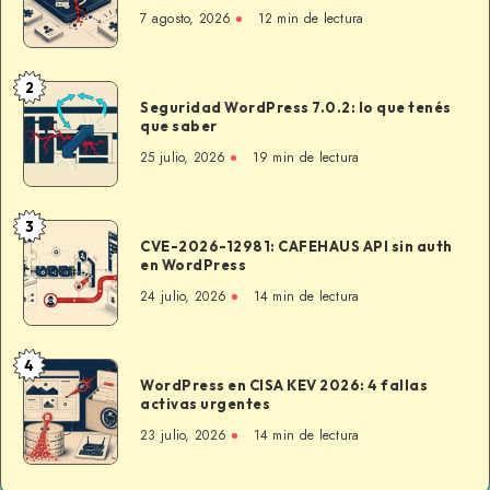
9.1.0:
7 agosto, 2026
12 min de lectura
falla
crítica
de
2
Seguridad
seguridad
Seguridad WordPress 7.0.2: lo que tenés
WordPress
que saber
7.0.2:
25 julio, 2026
19 min de lectura
lo
que
tenés
3
CVE-
que
CVE-2026-12981: CAFEHAUS API sin auth
2026-
en WordPress
saber
12981:
24 julio, 2026
14 min de lectura
CAFEHAUS
API
sin
4
WordPress
auth
WordPress en CISA KEV 2026: 4 fallas
en
activas urgentes
en
CISA
WordPress
23 julio, 2026
14 min de lectura
KEV
2026: