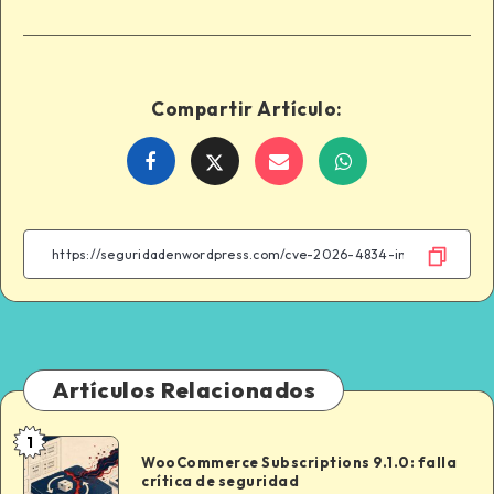
Compartir Artículo:
Share
Share
Share
Share
on
on
on
on
Facebook
Twitter
Email
WhatsApp
Artículos Relacionados
1
WooCommerce
WooCommerce Subscriptions 9.1.0: falla
Subscriptions
crítica de seguridad