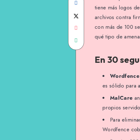
Share
tiene más logos de
on
Share
archivos contra f
con más de 100 señ
Facebook
Share
on
qué tipo de amenaz
on
Share
Twitter
Email
on
En 30 seg
WhatsApp
Wordfence
es sólido para 
MalCare
an
propios servido
Para elimina
Wordfence cobr