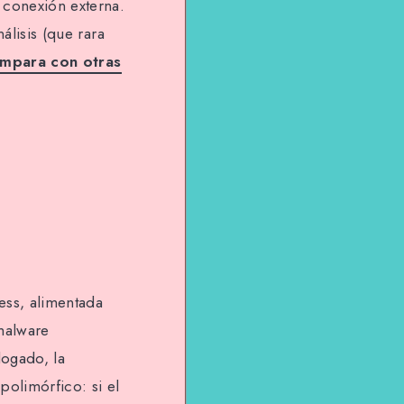
 conexión externa.
álisis (que rara
mpara con otras
ss, alimentada
malware
logado, la
olimórfico: si el