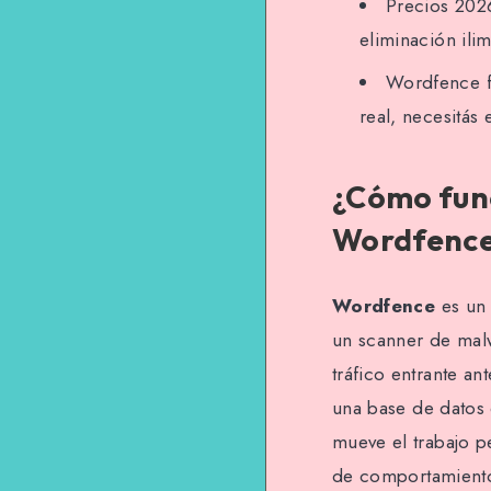
Precios 20
eliminación ili
Wordfence fr
real, necesitás
¿Cómo func
Wordfence
Wordfence
es un 
un scanner de malw
tráfico entrante a
una base de datos
mueve el trabajo p
de comportamiento