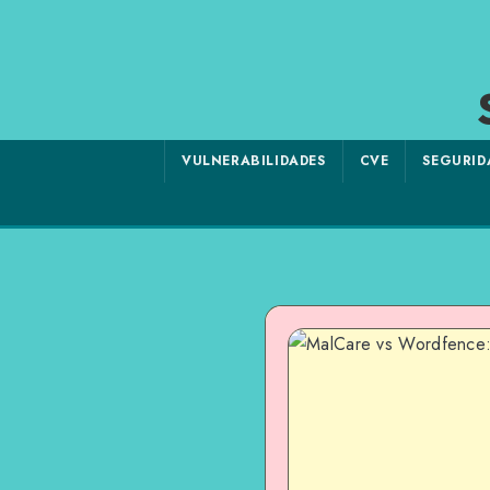
VULNERABILIDADES
CVE
SEGURID