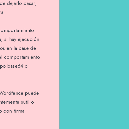
de dejarlo pasar,
ra.
 comportamiento
, si hay ejecución
ios en la base de
 el comportamiento
tipo base64 o
. Wordfence puede
ntemente sutil o
o con firma