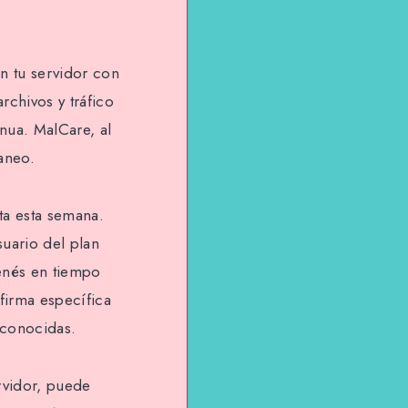
n tu servidor con
rchivos y tráfico
nua. MalCare, al
caneo.
ta esta semana.
uario del plan
tenés en tiempo
firma específica
 conocidas.
rvidor, puede