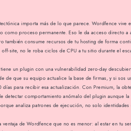
itectónica importa más de lo que parece. Wordfence vive e
ndo como proceso permanente. Eso le da acceso directo a a
ro también consume recursos de tu hosting de forma conti
s off-site, no le roba ciclos de CPU a tu sitio durante el es
o tiene un plugin con una vulnerabilidad zero-day descubier
de que su equipo actualice la base de firmas, y si sos us
30 días para recibir esa actualización. Con Premium, la ob
e detectar comportamiento anómalo del plugin aunque la 
 porque analiza patrones de ejecución, no solo identidades
a ventaja de Wordfence que no es menor: al estar en tu se