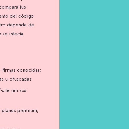
compara tus
ento del código
otro depende de
 se infecta.
 firmas conocidas;
as u ofuscadas.
site (en sus
us planes premium;