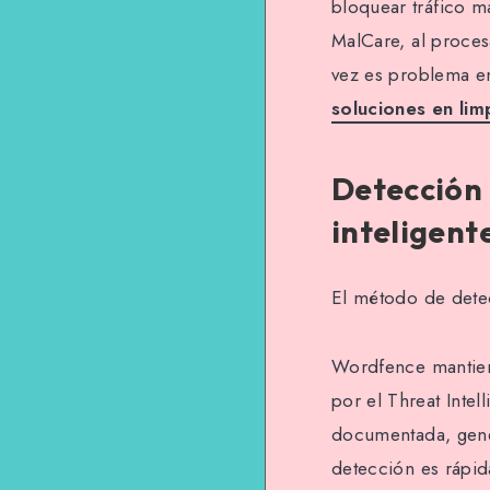
bloquear tráfico m
MalCare, al procesa
vez es problema en
soluciones en lim
Detección 
inteligent
El método de detec
Wordfence mantien
por el Threat Inte
documentada, gener
detección es rápid