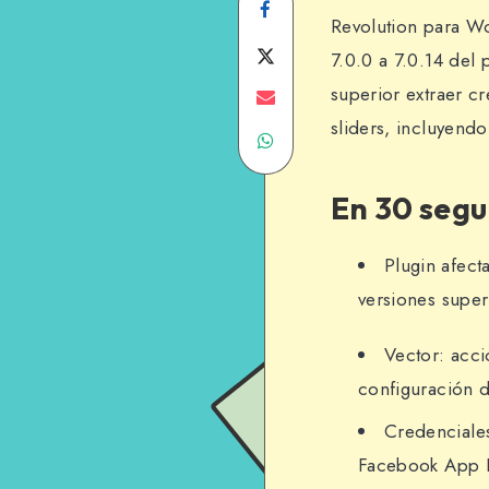
Share
Revolution para W
on
Share
7.0.0 a 7.0.14 del 
superior extraer c
Facebook
on
Share
sliders, incluyend
Share
Twitter
on
on
Email
En 30 seg
WhatsApp
Plugin afect
versiones super
Vector: acc
configuración de
Credenciales
Facebook App 