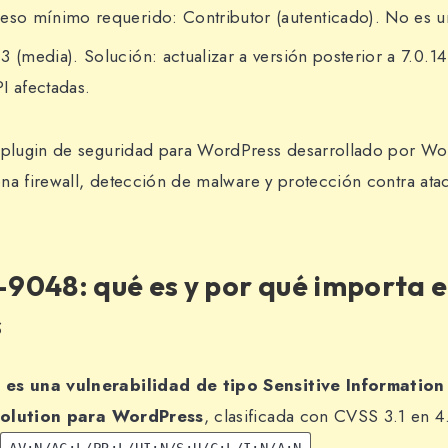
ceso mínimo requerido: Contributor (autenticado). No es 
3 (media). Solución: actualizar a versión posterior a 7.0.14 
I afectadas.
plugin de seguridad para WordPress desarrollado por Wor
na firewall, detección de malware y protección contra at
9048: qué es y por qué importa 
s
 una vulnerabilidad de tipo Sensitive Information
volution para WordPress
, clasificada con CVSS 3.1 en 4
AV:N/AC:L/PR:L/UI:N/S:U/C:L/I:N/A:N