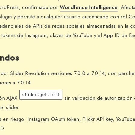
ordPress, confirmada por
Wordfence Intelligence
. Afect
plugin y permite a cualquier usuario autenticado con rol Co
redenciales de APIs de redes sociales almacenadas en la c
o tokens de Instagram, claves de YouTube y el App ID de F
undos
ado: Slider Revolution versiones 7.0.0 a 7.0.14, con parch
iores a 7.0.14.
slider.get.full
ión AJAX
sin validación de autorización
l slider.
 en riesgo: Instagram OAuth token, Flickr API key, YouTube
ID.