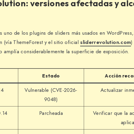
olution: versiones afectadas y al
es uno de los plugins de sliders más usados en WordPress,
 (vía ThemeForest y el sitio oficial
sliderrevolution.com
)
o amplía considerablemente la superficie de exposición.
Estado
Acción rec
14
Vulnerable (CVE-2026-
Actualizar inm
9048)
0.14
Parcheada
Verificar que la a
aplic