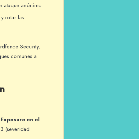
un ataque anónimo.
y rotar las
dfence Security,
aques comunes a
en
 Exposure en el
.3 (severidad