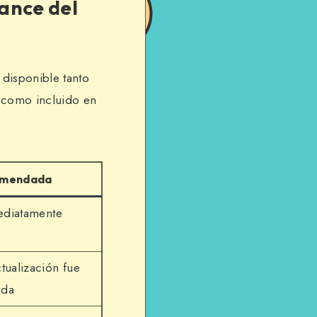
cance del
 disponible tanto
 como incluido en
omendada
ediatamente
ctualización fue
ada