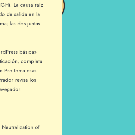
IGH). La causa raíz
do de salida en la
ma; las dos juntas
rdPress básica»
nticación, completa
rm Pro toma esas
trador revisa los
navegador.
 Neutralization of