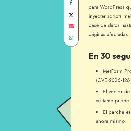
Share
para WordPress que
on
Share
inyectar scripts ma
base de datos hast
Facebook
on
Share
páginas afectadas.
Share
Twitter
on
on
Email
En 30 seg
WhatsApp
MetForm Pro 
(CVE-2026-126
El vector de
visitante puede 
El parche est
ahora mismo.