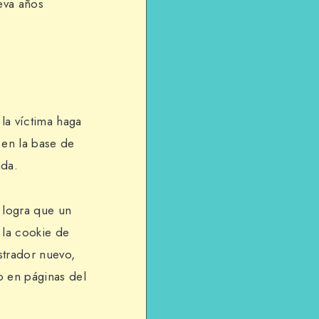
eva años
la víctima haga
 en la base de
ada.
e logra que un
 la cookie de
strador nuevo,
o en páginas del