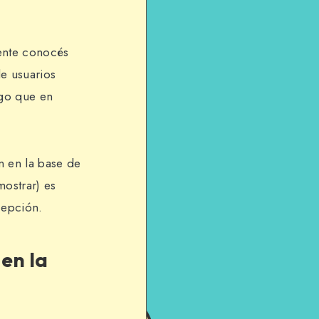
ente conocés
e usuarios
lgo que en
n en la base de
ostrar) es
cepción.
en la