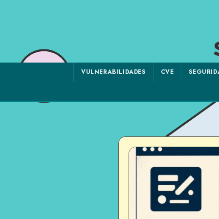
VULNERABILIDADES
CVE
SEGURID