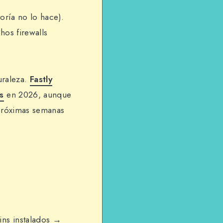
oría no lo hace).
hos firewalls
uraleza.
Fastly
s
en 2026, aunque
próximas semanas
ins instalados →