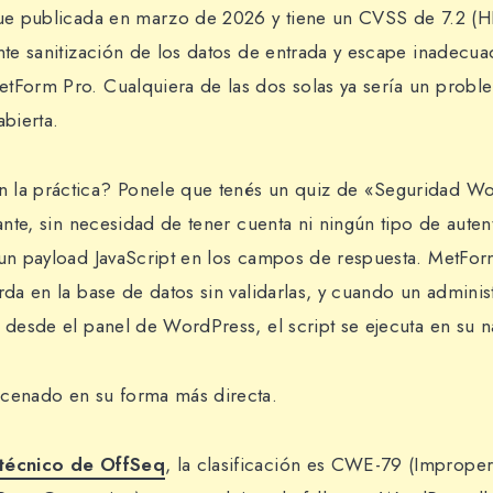
fue publicada en marzo de 2026 y tiene un CVSS de 7.2 (H
ente sanitización de los datos de entrada y escape inadecua
tForm Pro. Cualquiera de las dos solas ya sería un proble
abierta.
 la práctica? Ponele que tenés un quiz de «Seguridad Wo
cante, sin necesidad de tener cuenta ni ningún tipo de aute
 un payload JavaScript en los campos de respuesta. MetFo
rda en la base de datos sin validarlas, y cuando un adminis
z desde el panel de WordPress, el script se ejecuta en su 
acenado en su forma más directa.
 técnico de OffSeq
, la clasificación es CWE-79 (Improper