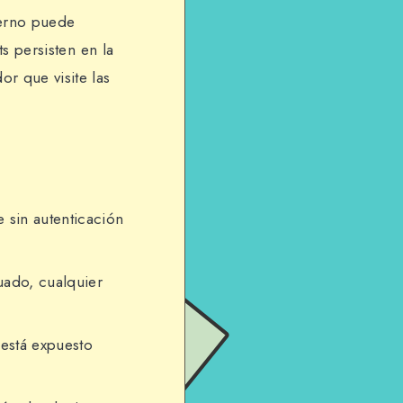
terno puede
ts persisten en la
r que visite las
 sin autenticación
uado, cualquier
o está expuesto