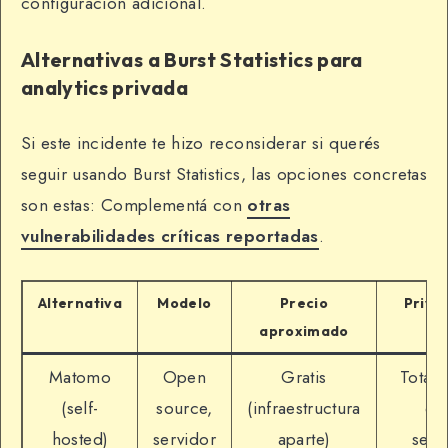
configuración adicional.
Alternativas a Burst Statistics para
analytics privada
Si este incidente te hizo reconsiderar si querés
seguir usando Burst Statistics, las opciones concretas
son estas: Complementá con
otras
vulnerabilidades críticas reportadas
.
Alternativa
Modelo
Precio
Priva
aproximado
Matomo
Open
Gratis
Total,
(self-
source,
(infraestructura
en 
hosted)
servidor
aparte)
serv