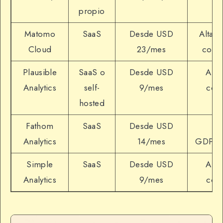
propio
Matomo
SaaS
Desde USD
Alta,
Cloud
23/mes
compl
Plausible
SaaS o
Desde USD
Alta,
Analytics
self-
9/mes
cook
hosted
Fathom
SaaS
Desde USD
Alt
Analytics
14/mes
GDPR
Simple
SaaS
Desde USD
Alta,
Analytics
9/mes
cook