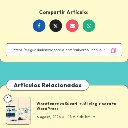
Compartir Artículo:
Share
Share
Share
Share
on
on
on
on
Facebook
Twitter
Email
WhatsApp
Artículos Relacionados
1
Wordfence
Wordfence vs Sucuri: cuál elegir para tu
vs
WordPress
Sucuri:
6 agosto, 2026
18 min de lectura
cuál
elegir