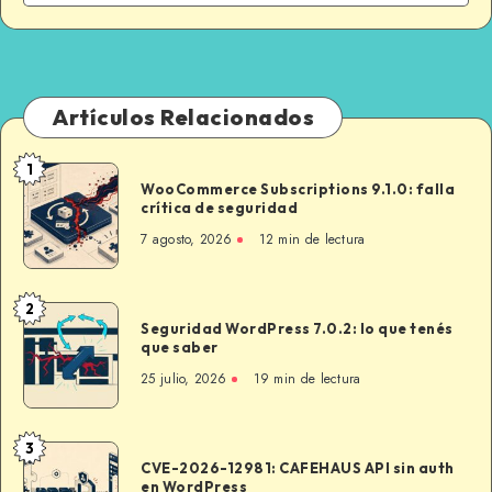
Artículos Relacionados
1
WooCommerce
WooCommerce Subscriptions 9.1.0: falla
Subscriptions
crítica de seguridad
9.1.0:
7 agosto, 2026
12 min de lectura
falla
crítica
de
2
Seguridad
seguridad
Seguridad WordPress 7.0.2: lo que tenés
WordPress
que saber
7.0.2:
25 julio, 2026
19 min de lectura
lo
que
tenés
3
CVE-
que
CVE-2026-12981: CAFEHAUS API sin auth
2026-
en WordPress
saber