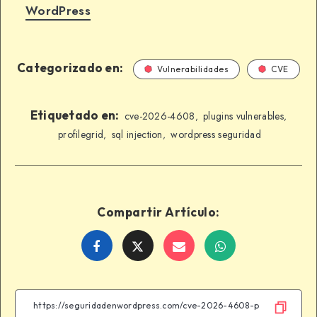
WordPress
Categorizado en:
Vulnerabilidades
CVE
Etiquetado en:
cve-2026-4608
plugins vulnerables
,
,
profilegrid
sql injection
wordpress seguridad
,
,
Compartir Artículo:
Share
Share
Share
Share
on
on
on
on
Facebook
Twitter
Email
WhatsApp