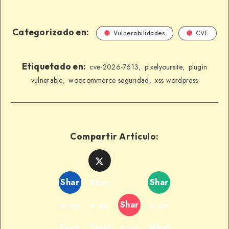
Categorizado en:
Vulnerabilidades
CVE
Etiquetado en:
cve-2026-7613
pixelyoursite
plugin
,
,
vulnerable
woocommerce seguridad
xss wordpress
,
,
Compartir Artículo:
Shar
Shar
Shar
Shar
e on
e on
e on
Face
Twitt
e on
What