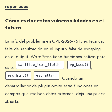
reportadas
.
Cómo evitar estas vulnerabilidades en el
futuro
La raíz del problema en CVE-2026-7613 es técnica:
falta de sanitización en el input y falta de escaping
en el output. WordPress tiene funciones nativas para
sanitize_text_field()
wp_kses()
esto:
,
,
esc_html()
esc_attr()
,
. Cuando un
desarrollador de plugin omite estas funciones en
campos que reciben datos externos, deja una puerta
abierta.