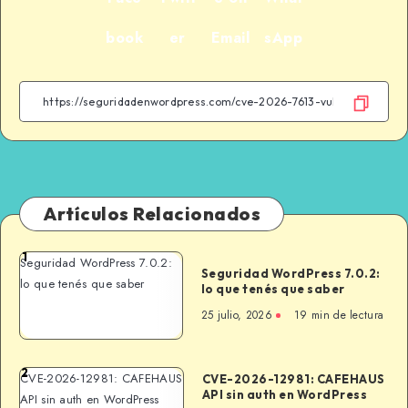
book
er
Email
sApp
Artículos Relacionados
1
Seguridad WordPress 7.0.2:
Seguridad WordPress 7.0.2:
lo que tenés que saber
lo que tenés que saber
25 julio, 2026
19 min de lectura
2
CVE-2026-12981: CAFEHAUS
CVE-2026-12981: CAFEHAUS
API sin auth en WordPress
API sin auth en WordPress