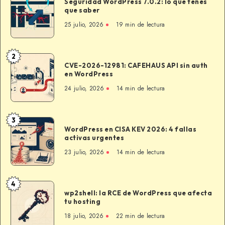
Seguridad WordPress 7.0.2: lo que tenés
WordPress
que saber
7.0.2:
25 julio, 2026
19 min de lectura
lo
que
tenés
2
CVE-
que
CVE-2026-12981: CAFEHAUS API sin auth
2026-
en WordPress
saber
12981:
24 julio, 2026
14 min de lectura
CAFEHAUS
API
sin
3
WordPress
auth
WordPress en CISA KEV 2026: 4 fallas
en
activas urgentes
en
CISA
WordPress
23 julio, 2026
14 min de lectura
KEV
2026:
4
4
wp2shell:
fallas
wp2shell: la RCE de WordPress que afecta
la
tu hosting
activas
RCE
urgentes
18 julio, 2026
22 min de lectura
de