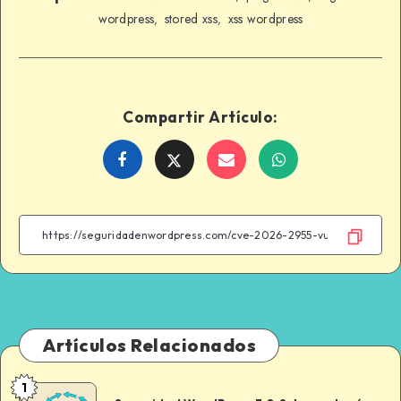
wordpress
stored xss
xss wordpress
,
,
Compartir Artículo:
Share
Share
Share
Share
on
on
on
on
Facebook
Twitter
Email
WhatsApp
Artículos Relacionados
1
Seguridad