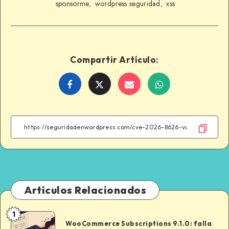
sponsorme
wordpress seguridad
xss
,
,
Compartir Artículo:
Share
Share
Share
Share
on
on
on
on
Facebook
Twitter
Email
WhatsApp
Artículos Relacionados
1
WooCommerce
WooCommerce Subscriptions 9.1.0: falla
Subscriptions