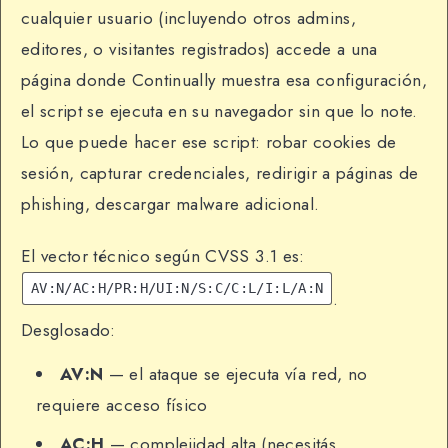
cualquier usuario (incluyendo otros admins,
editores, o visitantes registrados) accede a una
página donde Continually muestra esa configuración,
el script se ejecuta en su navegador sin que lo note.
Lo que puede hacer ese script: robar cookies de
sesión, capturar credenciales, redirigir a páginas de
phishing, descargar malware adicional.
El vector técnico según CVSS 3.1 es:
AV:N/AC:H/PR:H/UI:N/S:C/C:L/I:L/A:N
.
Desglosado:
AV:N
— el ataque se ejecuta vía red, no
requiere acceso físico
AC:H
— complejidad alta (necesitás