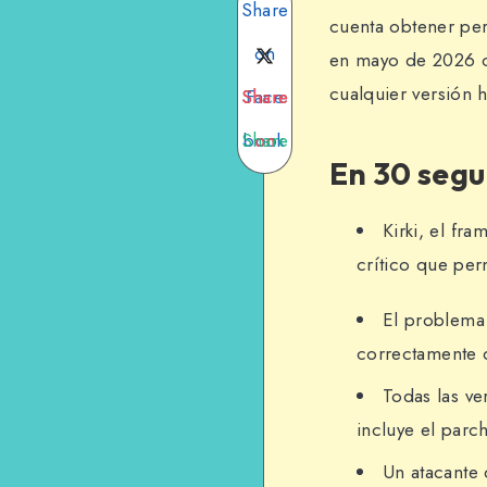
Share
cuenta obtener per
on
en mayo de 2026 co
cualquier versión h
Share
Share
Face
Share
book
on
on
En 30 seg
Twitte
Email
on
What
r
Kirki, el fr
crítico que per
sApp
El problema
correctamente q
Todas las ve
incluye el parc
Un atacante 