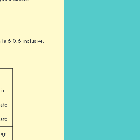
la 6.0.6 inclusive.
ia
iato
iato
logs