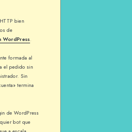
 HTTP bien
ios de
n WordPress
.
ente formada al
a el pedido sin
istrador. Sin
cuenta» termina
ugin de WordPress
lquier bot que
que a escala.