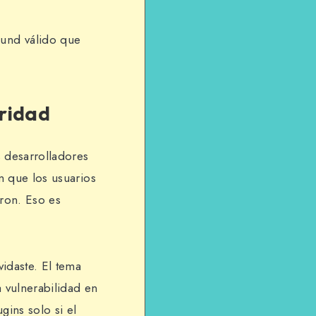
ound válido que
uridad
 desarrolladores
n que los usuarios
eron. Eso es
idaste. El tema
a vulnerabilidad en
gins solo si el