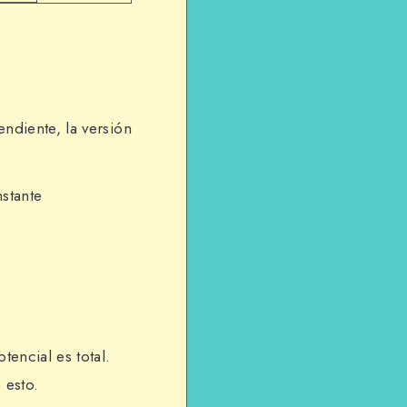
ndiente, la versión
stante
encial es total.
 esto.