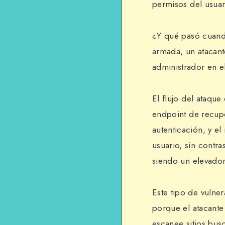
permisos del usuar
¿Y qué pasó cuand
armada, un atacant
administrador en el
El flujo del ataque
endpoint de recupe
autenticación, y el
usuario, sin contr
siendo un elevador
Este tipo de vulne
porque el atacante
escanee sitios bus