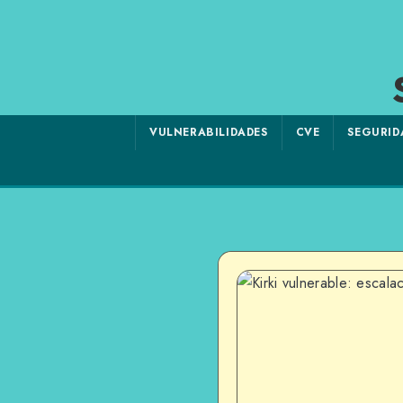
VULNERABILIDADES
CVE
SEGURID