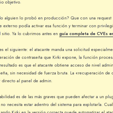
io objetivo.
o alguien lo probó en producción? Que con una request
e externo podía activar esa función y terminar con privileg
 sitio. Ya lo cubrimos antes en
guía completa de CVEs e
 es el siguiente: el atacante manda una solicitud especialm
ración de contraseña que Kirki expone, la función proces
 resultado es que el atacante obtiene acceso de nivel admin
aseña, sin necesidad de fuerza bruta. La «recuperación de 
 directo al panel de admin.
rabilidad es de las más graves que pueden afectar a un pl
 no necesita estar adentro del sistema para explotarla. Cua
cando Kirki en la versión correcta puede automatizar el ata