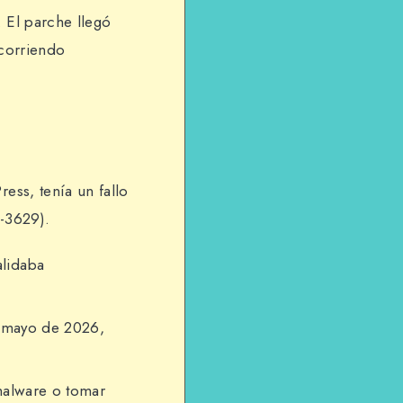
 El parche llegó
 corriendo
ess, tenía un fallo
6-3629).
alidaba
en mayo de 2026,
malware o tomar