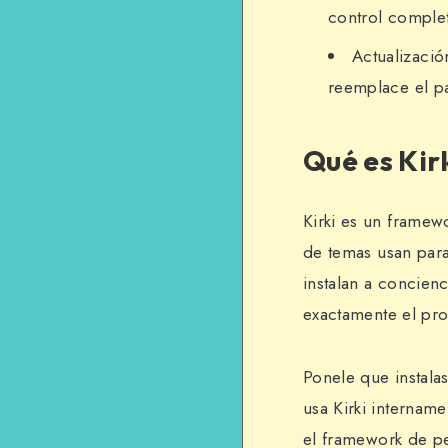
control complet
Actualizaci
reemplace el p
Qué es Kir
Kirki es un framew
de temas usan para
instalan a concienc
exactamente el pr
Ponele que instala
usa Kirki intername
el framework de per