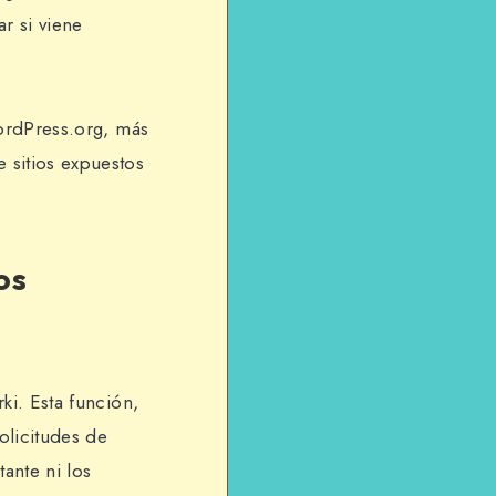
r si viene
WordPress.org, más
 sitios expuestos
os
ki. Esta función,
olicitudes de
ante ni los